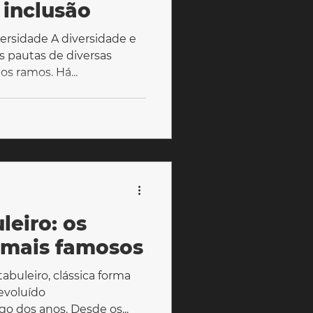
 inclusão
versidade A diversidade e
s pautas de diversas
s ramos. Há...
leiro: os
 mais famosos
abuleiro, clássica forma
evoluído
go dos anos. Desde os...