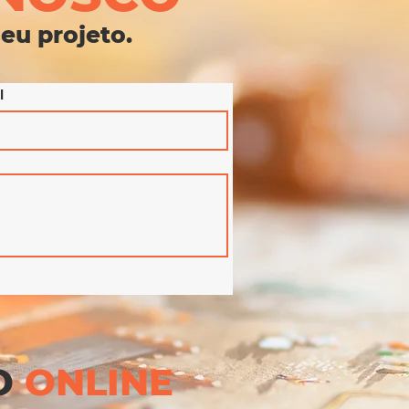
eu projeto.
l
O
ONLINE