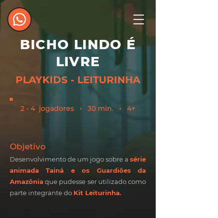
BICHO LINDO É
LIVRE
PLAYKIDS - LEITURINHA
2 - 4 jogadores • 30 min. • 4+
Objetiv
o
Desenvolvimento de um jogo sobre a
série
animada Tainá e os Guardiões da
Amazônia
que pudesse ser utilizado como
parte integrante do
Kit Leiturinha.