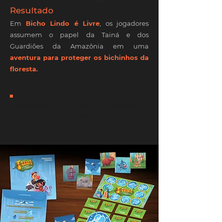
Resultado
Em
B
icho Lindo é Livre
, os jogadores
assumem o papel da Tainá e dos
Guardiões da Amazônia em uma
aventura para proteger os bichinhos da
floresta.
Movimento ponto-a-ponto • Memória •
Coleção