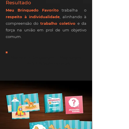
Resultado
Meu Brinquedo Fa
vorito
trabalha o
respeito à individua
lidade
, alinhando à
compreensão do
trabalho coleti
vo
e da
força na união em prol de um objeti
vo
comum.
Memória • Cooperação • Negociação
• Administração de Cartas