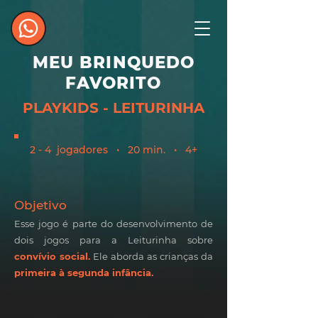
MEU BRINQUEDO
FAVORITO
PLAYKIDS - LEITURINHA
2 - 4 jogadores • 20 min. • 4+
Objetiv
o
Esse jogo é parte do desenvolvimento de
dois jogos para a Leiturinha sobre
convívio social.
Ele aborda as crianças da
primeira à segunda infância.