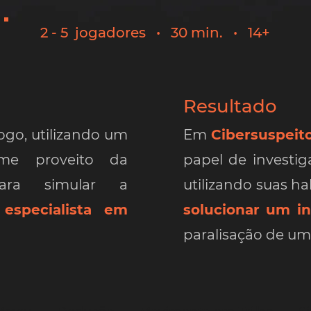
2 - 5 jogadores • 30 min. • 14+
Resultado
go, utilizando um
Em
Cibersuspeit
me proveito da
papel de invest
ig
ra simular a
utilizando suas h
m
especialista em
solucionar um i
paralisação de uma