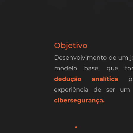
Objetiv
o
Desenvolvimento de um jo
modelo base, que to
dedução analítica
pa
experiência de ser u
cibersegurança.