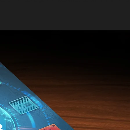
 Mover • Dedução • Movimento em Trilha • S