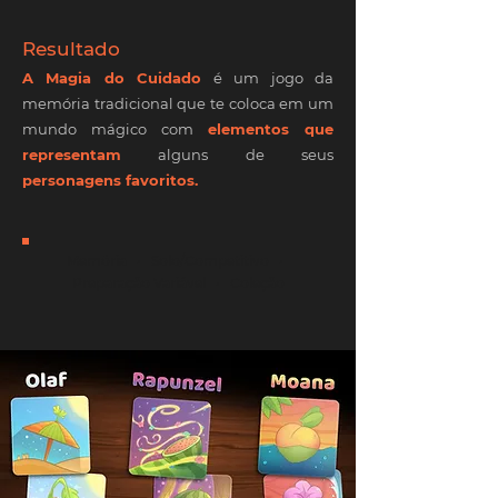
Resultado
A Magia do C
uidado
é um jogo da
memória tradicional que te coloca em um
mundo mágico com
elementos que
representam
alguns de seus
personagens favoritos.
Memória • Solo/Competitivo •
Preparação Variável • Coleção