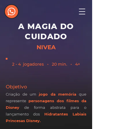
A MAGIA DO
CUIDADO
NIVEA
2 - 4 jogadores • 20 min. • 4+
Objetiv
o
Criação de um
jogo da memória
que
represente
personagens dos filmes da
Disney
de forma abstrata para o
lançamento dos
Hidratantes Labia
i
s
Princesas Disney.